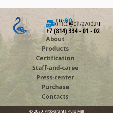
ru
en
office@pitzavod.ru
/
+7 (814) 334 - 01 - 02
About
Products
Certification
Staff-and-caree
Press-center
Purchase
Contacts
© 2020. Pitkyaranta Pulp Mill