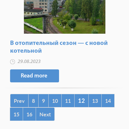
В отопительный сезон — с новой
котельной
29.08.2023
Read more
12
Prev
8
9
10
11
13
14
15
16
Next