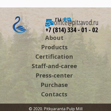
ru
en
office@pitzavod.ru
/
+7 (814) 334 - 01 - 02
About
Products
Certification
Staff-and-caree
Press-center
Purchase
Contacts
© 2020. Pitkyaranta Pulp Mill